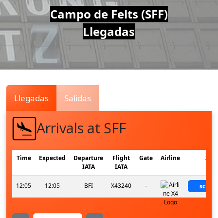
Air
Campo de Felts (SFF)
Llegadas
Traffic
Live
Llegadas
Salidas
Arrivals at SFF
Time
Expected
Departure
Flight
Gate
Airline
Stat
IATA
IATA
12:05
12:05
BFI
X43240
-
sched