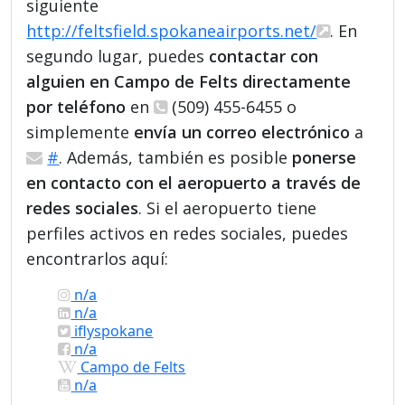
siguiente
http://feltsfield.spokaneairports.net/
. En
segundo lugar, puedes
contactar con
alguien en Campo de Felts directamente
por teléfono
en
(509) 455-6455 o
simplemente
envía un correo electrónico
a
#
. Además, también es posible
ponerse
en contacto con el aeropuerto a través de
redes sociales
. Si el aeropuerto tiene
perfiles activos en redes sociales, puedes
encontrarlos aquí:
n/a
n/a
iflyspokane
n/a
Campo de Felts
n/a