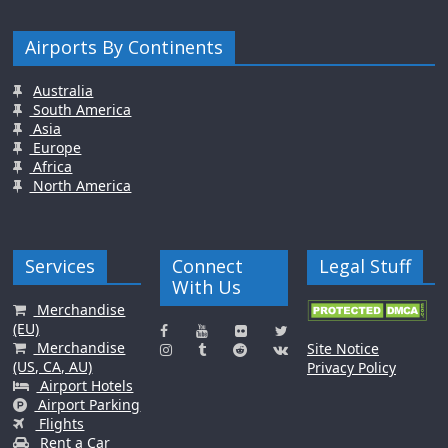
Airports By Continents
Australia
South America
Asia
Europe
Africa
North America
Services
Connect
Legal Stuff
With Us
Merchandise
(EU)
Merchandise
Site Notice
(US, CA, AU)
Privacy Policy
Airport Hotels
Airport Parking
Flights
Rent a Car