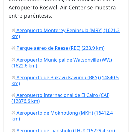
Aeropuerto Roswell Air Center se muestra
entre paréntesis:
Aeropuerto Monterey Peninsula (MRY) (1621.3
km)
Parque aéreo de Reese (REE) (233.9 km)
Aeropuerto Municipal de Watsonville (WVI)
(1622.6 km)
Aeropuerto de Bukavu Kavumu (BKY) (14840.5
km)
Aeropuerto Internacional de El Cairo (CAI)
(12876.6 km)
Aeropuerto de Mokhotlong (MKH) (16412.4
km)
Aeropuerto de Lianshulu (LHU) (15229.4 km)