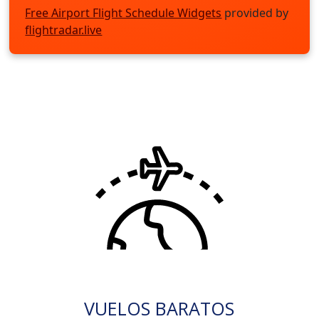
Free Airport Flight Schedule Widgets
provided by
flightradar.live
VUELOS BARATOS