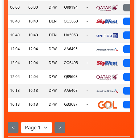
06:00
06:00
DFW
QR9194
-
l
10:40
10:40
DEN
OO5053
-
sch
10:40
10:40
DEN
UA5053
-
sch
12:04
12:04
DFW
AA6495
-
sch
12:04
12:04
DFW
OO6495
-
sch
12:04
12:04
DFW
QR9608
-
sch
16:18
16:18
DFW
AA6408
-
sch
16:18
16:18
DFW
G33687
-
sch
<
>