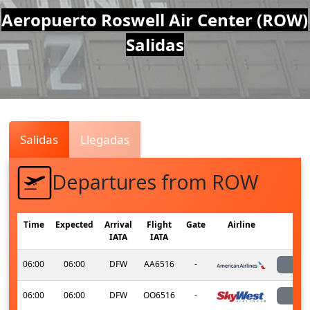
Air
Aeropuerto Roswell Air Center (ROW)
Salidas
Traffic
Live
Salidas
Llegadas
Departures from ROW
Time
Expected
Arrival
Flight
Gate
Airline
S
IATA
IATA
06:00
06:00
DFW
AA6516
-
l
06:00
06:00
DFW
OO6516
-
l