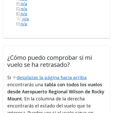
n/a
n/a
n/a
n/a
n/a
¿Cómo puedo comprobar si mi
vuelo se ha retrasado?
Si
desplazas la página hacia arriba
encontrarás una
tabla con todos los vuelos
desde Aeropuerto Regional Wilson de Rocky
Mount
. En la columna de la derecha
encontrarás el estado del vuelo que te
interesa. Puedes ver si el vuelo sigue en