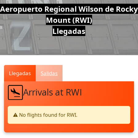
Air
Aeropuerto Regional Wilson de Rocky
Mount (RWI)
Traffic
Llegadas
Live
Llegadas
Salidas
Arrivals at RWI
⚠️ No flights found for RWI.