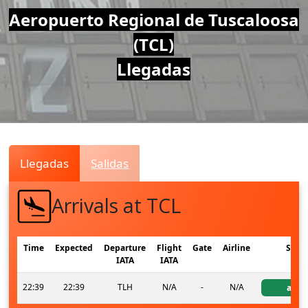
Air
Aeropuerto Regional de Tuscaloosa
(TCL)
Traffic
Llegadas
Live
Llegadas
Salidas
Arrivals at TCL
Time
Expected
Departure
Flight
Gate
Airline
Stat
IATA
IATA
22:39
22:39
TLH
N/A
-
N/A
activ