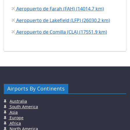
Aeropuerto de Farah (FAH) (14014.7 km)
Aeropuerto de Lakefield (LFP) (26030.2 km)
Aeropuerto de Comilla (CLA) (17551.9 km)
Airports By Continents
Australia
South America
Asia
Europe
Africa
North America