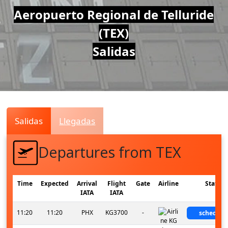
Air
Aeropuerto Regional de Telluride
(TEX)
Traffic
Salidas
Live
Salidas
Llegadas
Departures from TEX
Time
Expected
Arrival
Flight
Gate
Airline
Status
IATA
IATA
11:20
11:20
PHX
KG3700
-
schedule