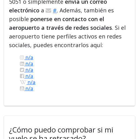
5051 o simplemente
envía un correo
electrónico
a
#
. Además, también es
posible
ponerse en contacto con el
aeropuerto a través de redes sociales
. Si el
aeropuerto tiene perfiles activos en redes
sociales, puedes encontrarlos aquí:
n/a
n/a
n/a
n/a
n/a
n/a
¿Cómo puedo comprobar si mi
vuelo se ha retrasado?