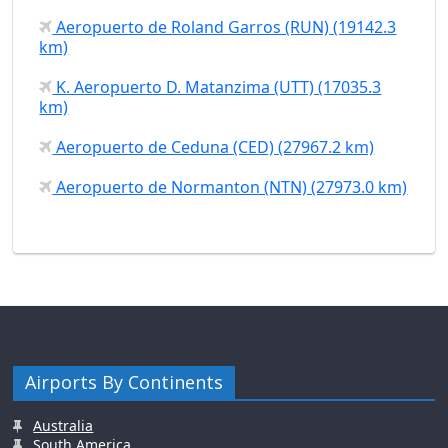
Aeropuerto de Roland Garros (RUN) (19142.3
km)
K. Aeropuerto D. Matanzima (UTT) (17035.3
km)
Aeropuerto de Ceduna (CED) (27967.2 km)
Aeropuerto de Normanton (NTN) (27973.0 km)
Airports By Continents
Australia
South America