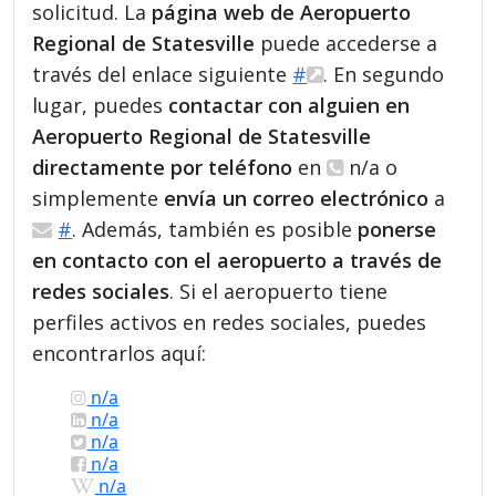
solicitud. La
página web de Aeropuerto
Regional de Statesville
puede accederse a
través del enlace siguiente
#
. En segundo
lugar, puedes
contactar con alguien en
Aeropuerto Regional de Statesville
directamente por teléfono
en
n/a o
simplemente
envía un correo electrónico
a
#
. Además, también es posible
ponerse
en contacto con el aeropuerto a través de
redes sociales
. Si el aeropuerto tiene
perfiles activos en redes sociales, puedes
encontrarlos aquí:
n/a
n/a
n/a
n/a
n/a