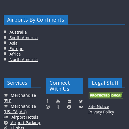
Airports By Continents
Australia
South America
Asia
Europe
Africa
North America
Services
Connect
Legal Stuff
With Us
Merchandise
(EU)
Merchandise
Site Notice
(US, CA, AU)
Privacy Policy
Airport Hotels
Airport Parking
Flights