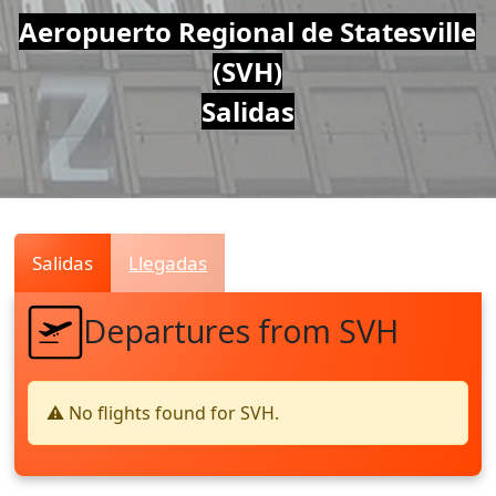
Air
Aeropuerto Regional de Statesville
(SVH)
Traffic
Salidas
Live
Salidas
Llegadas
Departures from SVH
⚠️ No flights found for SVH.