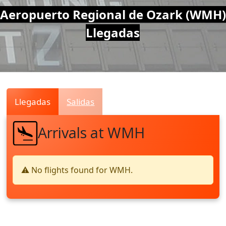
Air
Aeropuerto Regional de Ozark (WMH)
Llegadas
Traffic
Live
Llegadas
Salidas
Arrivals at WMH
⚠️ No flights found for WMH.