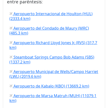
entre paréntesis:
Aeropuerto Internacional de Houlton (HUL)
(2333.4 km)
Aeropuerto del Condado de Maury (MRC)
(485.3 km)
Aeropuerto Richard Lloyd Jones Jr. (RVS) (317.7
km)
Steamboat Springs Campo Bob Adams (SBS)
(1337.2 km)
Aeropuerto Municipal de Wells/Campo Harriet
(LWL) (2019.6 km)
Aeropuerto de Kabalo (KBO) (13669.2 km)
Aeropuerto de Marsa Matruh (MUH) (11079.1
km)