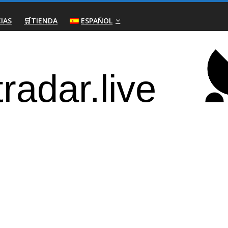
IAS
🛒TIENDA
ESPAÑOL