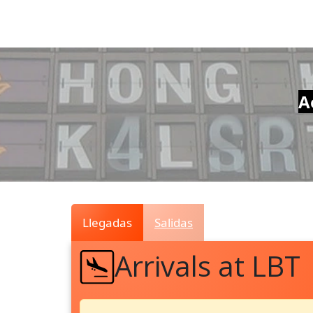
Air
Traffic
Live
A
Llegadas
Salidas
Arrivals at LBT