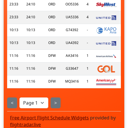
23:33
24:10
ORD
OO5336
4
23:33
24:10
ORD
UA5336
4
10:13
10:13
ORD
G74392
-
10:13
10:13
ORD
UA4392
-
11:16
11:16
DFW
AA3416
1
11:16
11:16
DFW
G33647
1
11:16
11:16
DFW
MQ3416
1
<
>
Free Airport Flight Schedule Widgets
provided by
flightradar.live