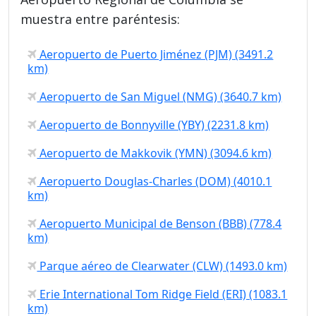
muestra entre paréntesis:
Aeropuerto de Puerto Jiménez (PJM) (3491.2
km)
Aeropuerto de San Miguel (NMG) (3640.7 km)
Aeropuerto de Bonnyville (YBY) (2231.8 km)
Aeropuerto de Makkovik (YMN) (3094.6 km)
Aeropuerto Douglas-Charles (DOM) (4010.1
km)
Aeropuerto Municipal de Benson (BBB) (778.4
km)
Parque aéreo de Clearwater (CLW) (1493.0 km)
Erie International Tom Ridge Field (ERI) (1083.1
km)