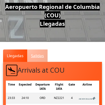
Air
Aeropuerto Regional de Columbia
(COU)
Traffic
Llegadas
Live
Llegadas
Salidas
Arrivals at COU
Time
Expected
Departure
Flight
Gate
Airline
IATA
IATA
23:33
24:10
ORD
NZ2221
4