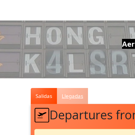
Air
Traffic
Live
Aer
Salidas
Llegadas
Departures fr