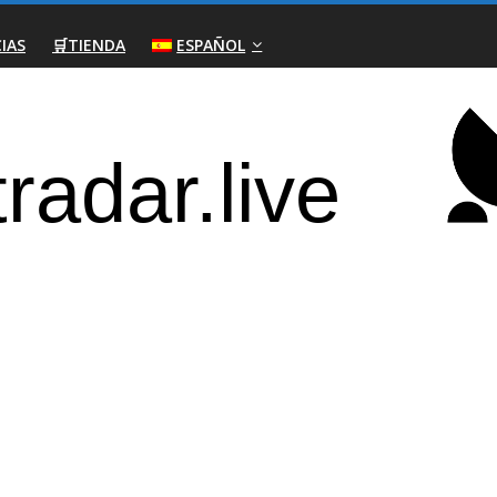
IAS
🛒TIENDA
ESPAÑOL