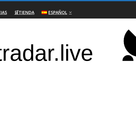
IAS
🛒TIENDA
ESPAÑOL