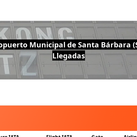
opuerto Municipal de Santa Bárbara (
Llegadas
ure IATA
Flight IATA
Gate
Airli