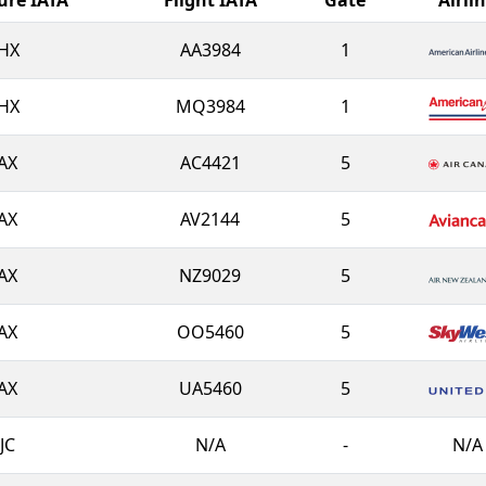
HX
AA3984
1
HX
MQ3984
1
AX
AC4421
5
AX
AV2144
5
AX
NZ9029
5
AX
OO5460
5
AX
UA5460
5
JC
N/A
-
N/A