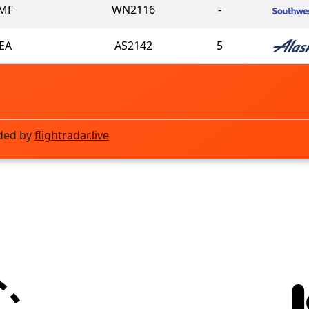
MF
WN2116
-
EA
AS2142
5
ded by
flightradar.live