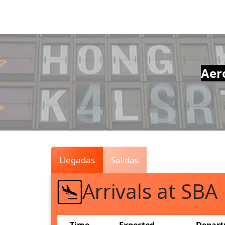
Air
Traffic
Live
Aer
Llegadas
Salidas
Arrivals at SBA
Time
Expected
Depart