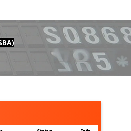
SBA)
ne
Status
Info