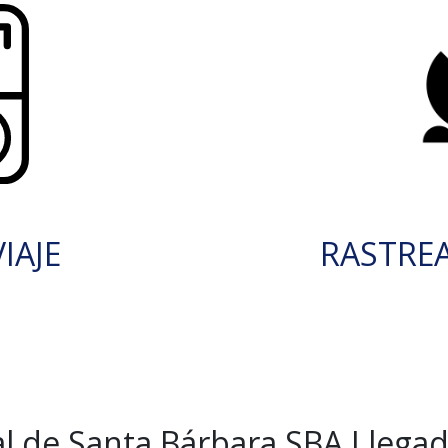
IAJE
RASTRE
l de Santa Bárbara SBA Llega