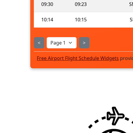
09:30
09:23
S
10:14
10:15
S
<
>
Free Airport Flight Schedule Widgets
provi