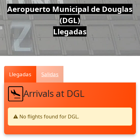
Air
Aeropuerto Municipal de Douglas
(DGL)
Traffic
Llegadas
Live
Llegadas
Salidas
Arrivals at DGL
⚠️ No flights found for DGL.