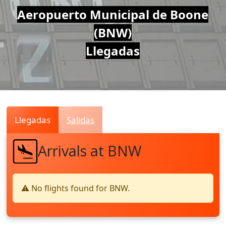
Air
Aeropuerto Municipal de Boone
(BNW)
Traffic
Llegadas
Live
Llegadas
Salidas
Arrivals at BNW
⚠️ No flights found for BNW.