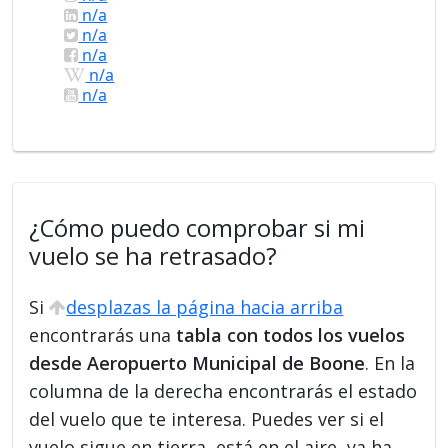
n/a
n/a
n/a
n/a
n/a
¿Cómo puedo comprobar si mi
vuelo se ha retrasado?
Si
desplazas la página hacia arriba
encontrarás una
tabla con todos los vuelos
desde Aeropuerto Municipal de Boone
. En la
columna de la derecha encontrarás el estado
del vuelo que te interesa. Puedes ver si el
vuelo sigue en tierra, está en el aire, ya ha