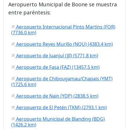
Aeropuerto Municipal de Boone se muestra
entre paréntesis:
Aeropuerto Internacional Pinto Martins (FOR)
(7736.0 km)
Aeropuerto Reyes Murillo (NQU) (4383.4 km)
Aeropuerto de Juanjuí (JJI) (5771.8 km)
Aeropuerto de Fasa (FAZ) (13457.5 km)
Aeropuerto de Chibougamau/Chapais (YMT)
(1725.6 km)
Aeropuerto de Nain (YDP) (2838.5 km)
Aeropuerto de El Petén (TKM) (2793.1 km)
Aeropuerto Municipal de Blanding (BDG)
(1426.2 km)