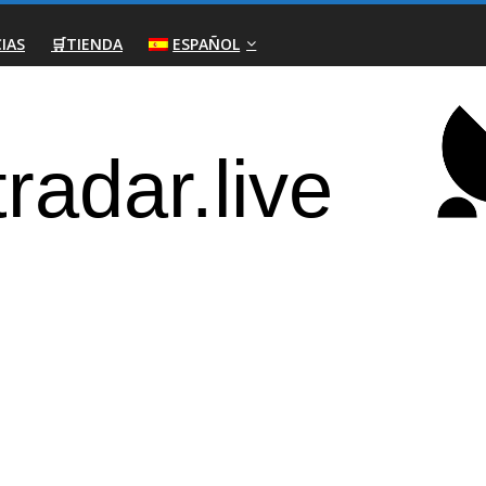
IAS
🛒TIENDA
ESPAÑOL