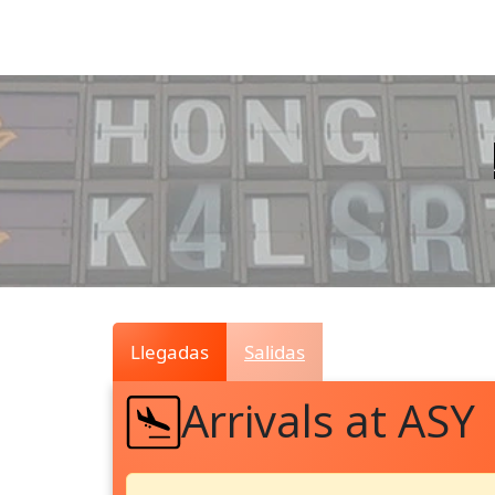
Air
Traffic
Live
Llegadas
Salidas
Arrivals at ASY