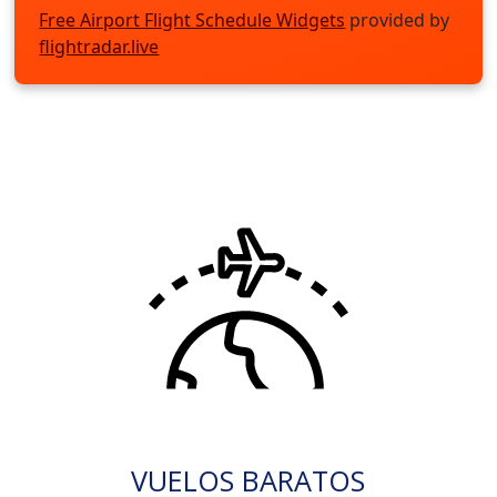
Free Airport Flight Schedule Widgets
provided by
flightradar.live
VUELOS BARATOS