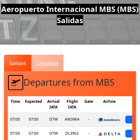
Air
Aeropuerto Internacional MBS (MBS)
Salidas
Traffic
Live
Salidas
Llegadas
Departures from MBS
Time
Expected
Arrival
Flight
Gate
Airline
S
IATA
IATA
07:00
07:00
DTW
AM3964
-
sch
07:00
07:00
DTW
DL3962
-
sch