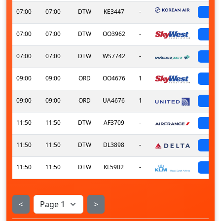
07:00
07:00
DTW
KE3447
-
sch
07:00
07:00
DTW
OO3962
-
sch
07:00
07:00
DTW
WS7742
-
sch
09:00
09:00
ORD
OO4676
1
sch
09:00
09:00
ORD
UA4676
1
sch
11:50
11:50
DTW
AF3709
-
sch
11:50
11:50
DTW
DL3898
-
sch
11:50
11:50
DTW
KL5902
-
sch
<
>