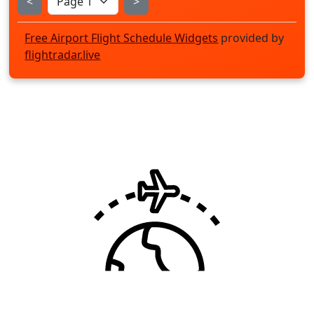
<
>
Free Airport Flight Schedule Widgets
provided by
flightradar.live