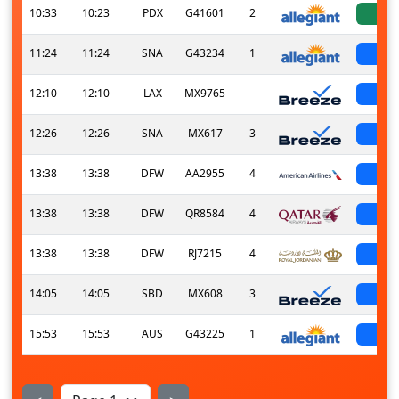
10:33
10:23
PDX
G41601
2
a
11:24
11:24
SNA
G43234
1
sch
12:10
12:10
LAX
MX9765
-
sch
12:26
12:26
SNA
MX617
3
sch
13:38
13:38
DFW
AA2955
4
sch
13:38
13:38
DFW
QR8584
4
sch
13:38
13:38
DFW
RJ7215
4
sch
14:05
14:05
SBD
MX608
3
sch
15:53
15:53
AUS
G43225
1
sch