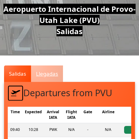
Air
Aeropuerto Internacional de Provo-
Utah Lake (PVU)
Traffic
Salidas
Live
Salidas
Llegadas
Departures from PVU
Time
Expected
Arrival
Flight
Gate
Airline
S
IATA
IATA
09:40
10:28
PWK
N/A
-
N/A
a