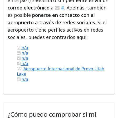
en
(801) 356-3535 o simplemente
envía un
correo electrónico
a
#
. Además, también
es posible
ponerse en contacto con el
aeropuerto a través de redes sociales
. Si el
aeropuerto tiene perfiles activos en redes
sociales, puedes encontrarlos aquí:
n/a
n/a
n/a
n/a
Aeropuerto Internacional de Provo-Utah
Lake
n/a
¿Cómo puedo comprobar si mi