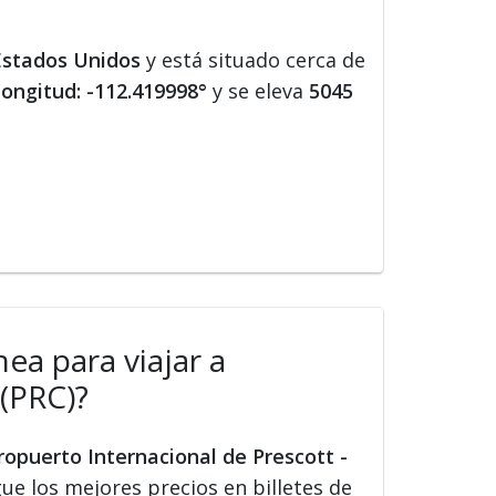
Estados Unidos
y está situado cerca de
longitud: -112.419998°
y se eleva
5045
ea para viajar a
 (PRC)?
ropuerto Internacional de Prescott -
gue los mejores precios en billetes de