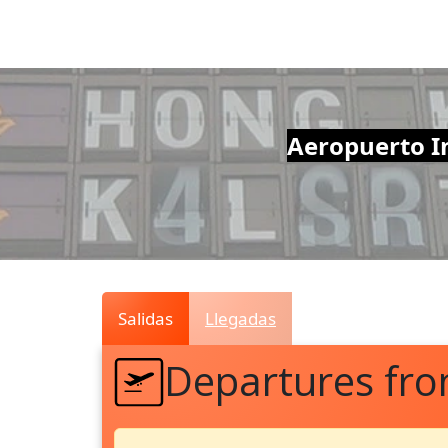
Air
Traffic
Live
Aeropuerto In
Salidas
Llegadas
Departures fr