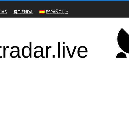
IAS
🛒TIENDA
ESPAÑOL