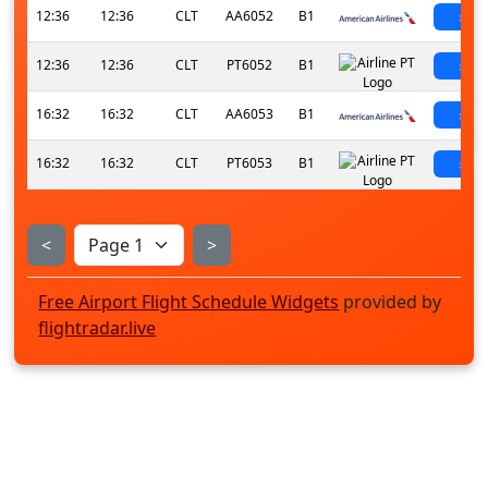
12:36
12:36
CLT
AA6052
B1
sch
12:36
12:36
CLT
PT6052
B1
sch
16:32
16:32
CLT
AA6053
B1
sch
16:32
16:32
CLT
PT6053
B1
sch
<
>
Free Airport Flight Schedule Widgets
provided by
flightradar.live