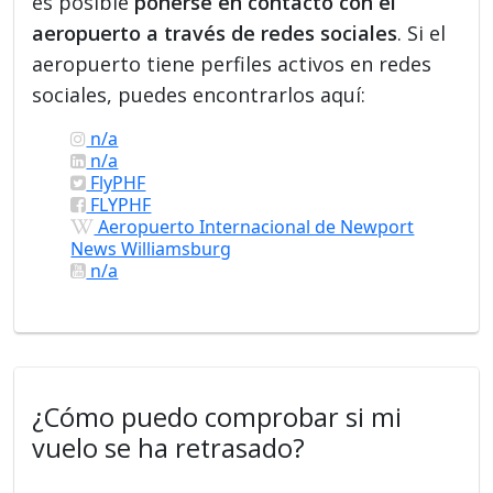
es posible
ponerse en contacto con el
aeropuerto a través de redes sociales
. Si el
aeropuerto tiene perfiles activos en redes
sociales, puedes encontrarlos aquí:
n/a
n/a
FlyPHF
FLYPHF
Aeropuerto Internacional de Newport
News Williamsburg
n/a
¿Cómo puedo comprobar si mi
vuelo se ha retrasado?