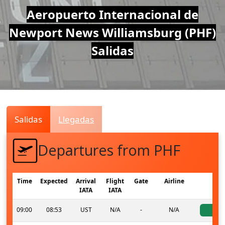
Air
Aeropuerto Internacional de
Newport News Williamsburg (PHF)
Traffic
Salidas
Live
Salidas
Llegadas
Departures from PHF
Time
Expected
Arrival
Flight
Gate
Airline
St
IATA
IATA
09:00
08:53
UST
N/A
-
N/A
ac