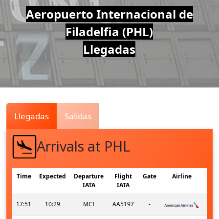
Air
Aeropuerto Internacional de
Filadelfia (PHL)
Traffic
Llegadas
Live
Llegadas
Salidas
Arrivals at PHL
Time
Expected
Departure
Flight
Gate
Airline
IATA
IATA
17:51
10:29
MCI
AA5197
-