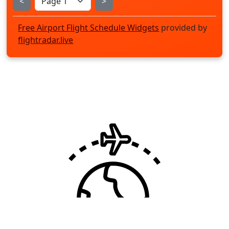
<
>
Free Airport Flight Schedule Widgets
provided by
flightradar.live