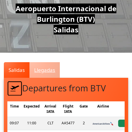
Air
Aeropuerto Internacional de
Burlington (BTV)
Traffic
Salidas
Live
Salidas
Llegadas
Departures from BTV
Time
Expected
Arrival
Flight
Gate
Airline
S
IATA
IATA
09:07
11:00
CLT
AA5477
2
a