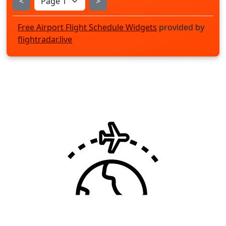
<
>
Free Airport Flight Schedule Widgets
provided by
flightradar.live