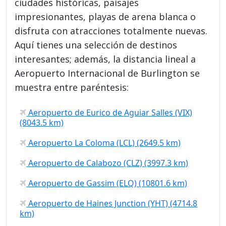
ciudades históricas, paisajes
impresionantes, playas de arena blanca o
disfruta con atracciones totalmente nuevas.
Aquí tienes una selección de destinos
interesantes; además, la distancia lineal a
Aeropuerto Internacional de Burlington se
muestra entre paréntesis:
Aeropuerto de Eurico de Aguiar Salles (VIX)
(8043.5 km)
Aeropuerto La Coloma (LCL) (2649.5 km)
Aeropuerto de Calabozo (CLZ) (3997.3 km)
Aeropuerto de Gassim (ELQ) (10801.6 km)
Aeropuerto de Haines Junction (YHT) (4714.8
km)