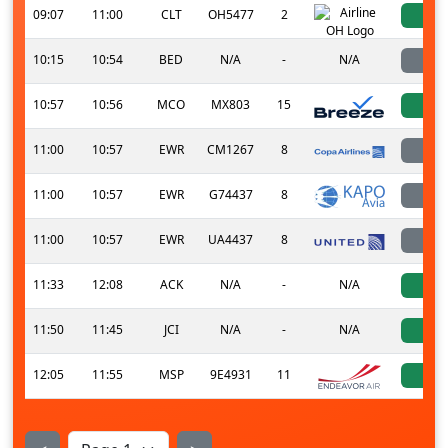
09:07
11:00
CLT
OH5477
2
a
10:15
10:54
BED
N/A
-
N/A
l
10:57
10:56
MCO
MX803
15
a
11:00
10:57
EWR
CM1267
8
l
11:00
10:57
EWR
G74437
8
l
11:00
10:57
EWR
UA4437
8
l
11:33
12:08
ACK
N/A
-
N/A
a
11:50
11:45
JCI
N/A
-
N/A
a
12:05
11:55
MSP
9E4931
11
a