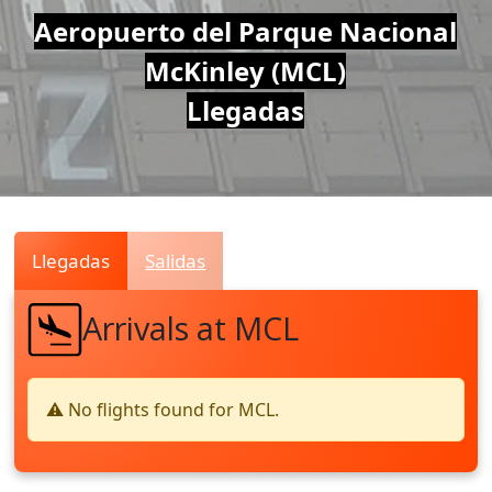
Air
Aeropuerto del Parque Nacional
McKinley (MCL)
Traffic
Llegadas
Live
Llegadas
Salidas
Arrivals at MCL
⚠️ No flights found for MCL.