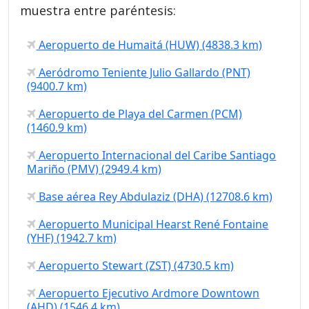
muestra entre paréntesis:
Aeropuerto de Humaitá (HUW) (4838.3 km)
Aeródromo Teniente Julio Gallardo (PNT)
(9400.7 km)
Aeropuerto de Playa del Carmen (PCM)
(1460.9 km)
Aeropuerto Internacional del Caribe Santiago
Mariño (PMV) (2949.4 km)
Base aérea Rey Abdulaziz (DHA) (12708.6 km)
Aeropuerto Municipal Hearst René Fontaine
(YHF) (1942.7 km)
Aeropuerto Stewart (ZST) (4730.5 km)
Aeropuerto Ejecutivo Ardmore Downtown
(AHD) (1546.4 km)