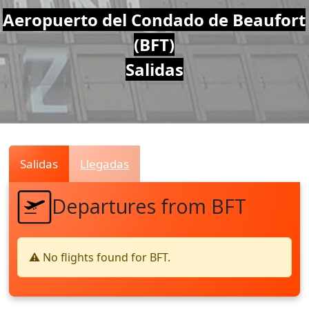
Air
Aeropuerto del Condado de Beaufort
(BFT)
Traffic
Salidas
Live
Salidas
Llegadas
Departures from BFT
⚠️ No flights found for BFT.