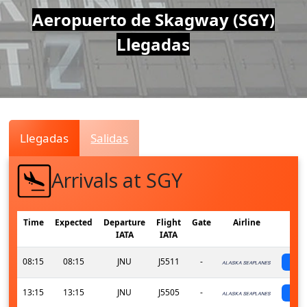
Air
Aeropuerto de Skagway (SGY)
Llegadas
Traffic
Live
Llegadas
Salidas
Arrivals at SGY
Time
Expected
Departure
Flight
Gate
Airline
IATA
IATA
08:15
08:15
JNU
J5511
-
s
13:15
13:15
JNU
J5505
-
s