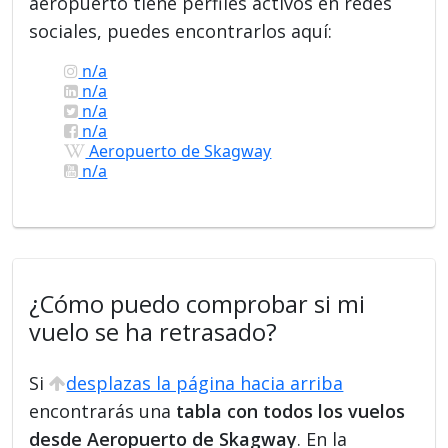
aeropuerto tiene perfiles activos en redes
sociales, puedes encontrarlos aquí:
n/a
n/a
n/a
n/a
Aeropuerto de Skagway
n/a
¿Cómo puedo comprobar si mi
vuelo se ha retrasado?
Si
desplazas la página hacia arriba
encontrarás una
tabla con todos los vuelos
desde Aeropuerto de Skagway
. En la