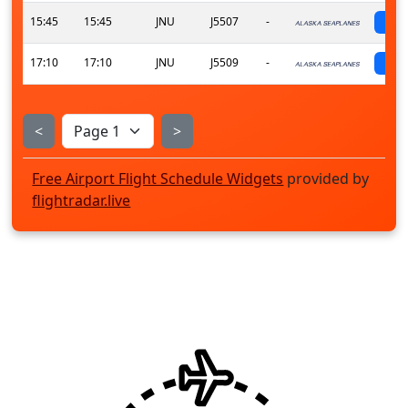
15:45
15:45
JNU
J5507
-
s
17:10
17:10
JNU
J5509
-
s
<
>
Free Airport Flight Schedule Widgets
provided by
flightradar.live