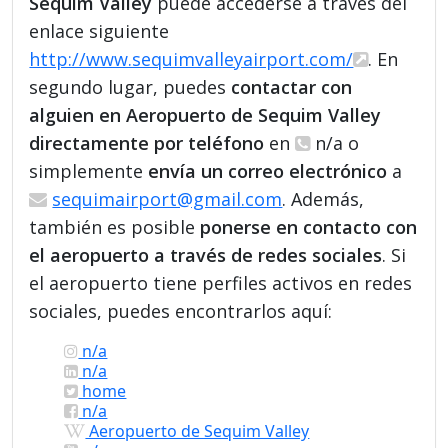
Sequim Valley
puede accederse a través del
enlace siguiente
http://www.sequimvalleyairport.com/
. En
segundo lugar, puedes
contactar con
alguien en Aeropuerto de Sequim Valley
directamente por teléfono
en
n/a o
simplemente
envía un correo electrónico
a
sequimairport@gmail.com
. Además,
también es posible
ponerse en contacto con
el aeropuerto a través de redes sociales
. Si
el aeropuerto tiene perfiles activos en redes
sociales, puedes encontrarlos aquí:
n/a
n/a
home
n/a
Aeropuerto de Sequim Valley