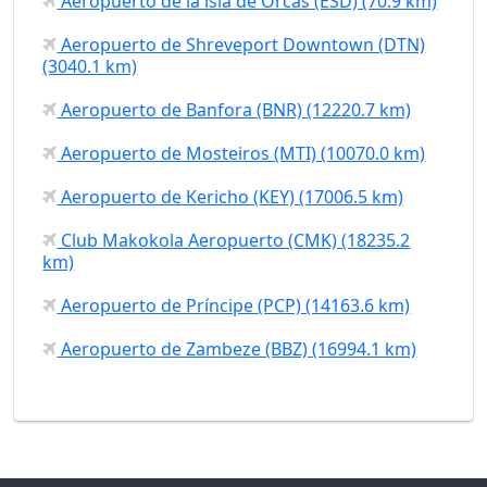
Aeropuerto de la isla de Orcas (ESD) (70.9 km)
Aeropuerto de Shreveport Downtown (DTN)
(3040.1 km)
Aeropuerto de Banfora (BNR) (12220.7 km)
Aeropuerto de Mosteiros (MTI) (10070.0 km)
Aeropuerto de Kericho (KEY) (17006.5 km)
Club Makokola Aeropuerto (CMK) (18235.2
km)
Aeropuerto de Príncipe (PCP) (14163.6 km)
Aeropuerto de Zambeze (BBZ) (16994.1 km)