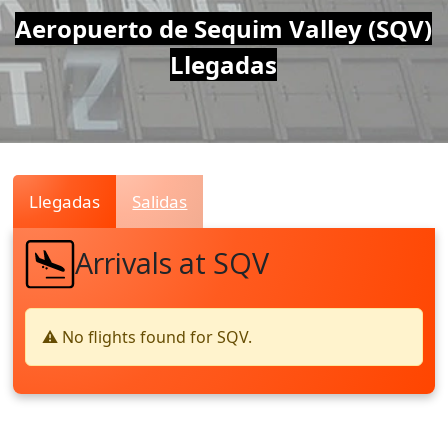
Air
Aeropuerto de Sequim Valley (SQV)
Llegadas
Traffic
Live
Llegadas
Salidas
Arrivals at SQV
⚠️ No flights found for SQV.