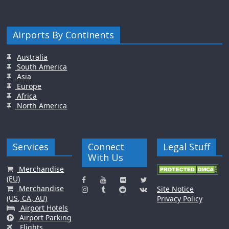
Airports By Continents
Australia
South America
Asia
Europe
Africa
North America
Services
Connect
Legal Stuff
With Us
Merchandise
(EU)
Merchandise
Site Notice
(US, CA, AU)
Privacy Policy
Airport Hotels
Airport Parking
Flights