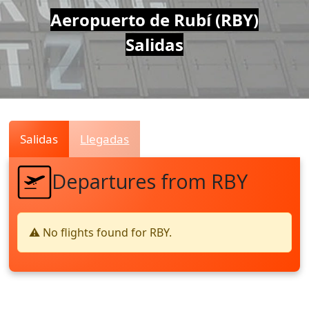
Air
Aeropuerto de Rubí (RBY)
Salidas
Traffic
Live
Salidas
Llegadas
Departures from RBY
⚠️ No flights found for RBY.