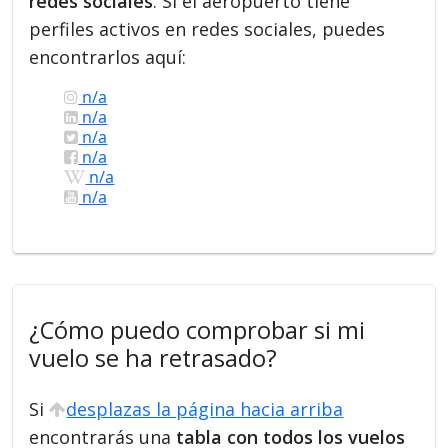
redes sociales
. Si el aeropuerto tiene
perfiles activos en redes sociales, puedes
encontrarlos aquí:
n/a
n/a
n/a
n/a
n/a
n/a
¿Cómo puedo comprobar si mi
vuelo se ha retrasado?
Si
desplazas la página hacia arriba
encontrarás una
tabla con todos los vuelos