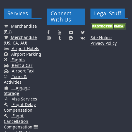
Services
Connect
Legal Stuff
With Us
Merchandise
(EU)
Merchandise
Site Notice
(US, CA, AU)
Privacy Policy
Airport Hotels
Airport Parking
Flights
Rent a Car
Airport Taxi
Tours &
Activities
Luggage
Storage
Visa Services
Flight Delay
Compensation
Flight
Cancellation
Compensation