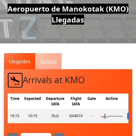
Air
Aeropuerto de Manokotak (KMO)
Llegadas
Traffic
Live
Llegadas
Salidas
Arrivals at KMO
Time
Expected
Departure
Flight
Gate
Airline
IATA
IATA
10:15
10:15
DLG
GV4010
-