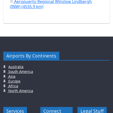
Aeropuerto Regional Winslow Lindbergh
(INW) (4535.9 km)
Airports By Continents
Australia
South America
Asia
Europe
Africa
North America
Services
Connect
Legal Stuff