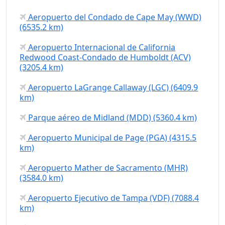
Aeropuerto del Condado de Cape May (WWD)
(6535.2 km)
Aeropuerto Internacional de California
Redwood Coast-Condado de Humboldt (ACV)
(3205.4 km)
Aeropuerto LaGrange Callaway (LGC) (6409.9
km)
Parque aéreo de Midland (MDD) (5360.4 km)
Aeropuerto Municipal de Page (PGA) (4315.5
km)
Aeropuerto Mather de Sacramento (MHR)
(3584.0 km)
Aeropuerto Ejecutivo de Tampa (VDF) (7088.4
km)