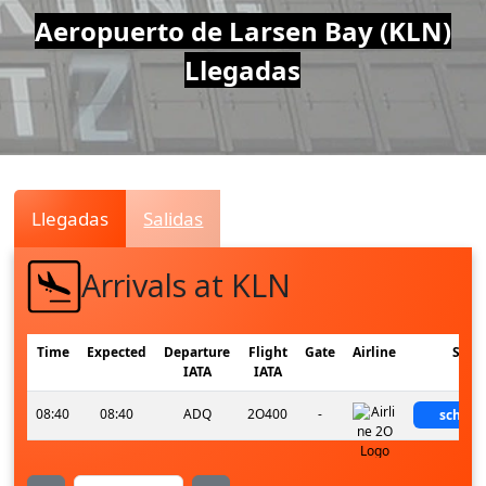
Air
Aeropuerto de Larsen Bay (KLN)
Llegadas
Traffic
Live
Llegadas
Salidas
Arrivals at KLN
Time
Expected
Departure
Flight
Gate
Airline
Stat
IATA
IATA
08:40
08:40
ADQ
2O400
-
schedu