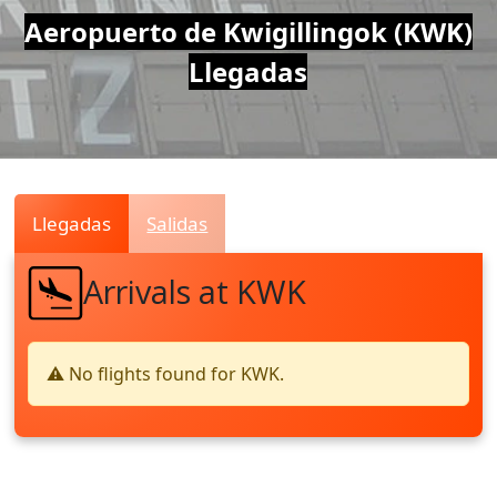
Air
Aeropuerto de Kwigillingok (KWK)
Llegadas
Traffic
Live
Llegadas
Salidas
Arrivals at KWK
⚠️ No flights found for KWK.