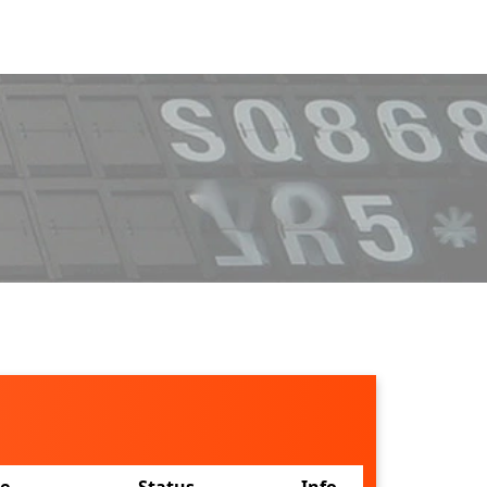
ne
Status
Info