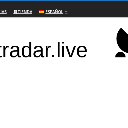
IAS
🛒TIENDA
ESPAÑOL