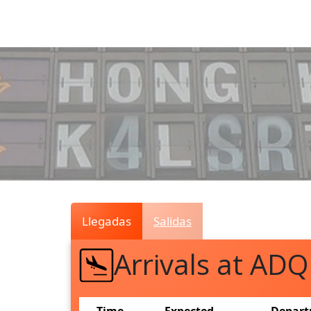
Air
Traffic
Live
Llegadas
Salidas
Arrivals at ADQ
Time
Expected
Depart