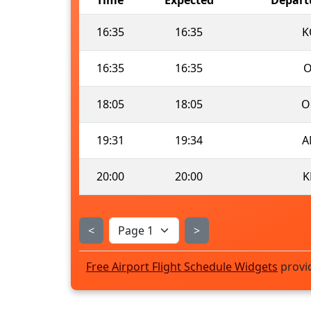
16:35
16:35
K
16:35
16:35
O
18:05
18:05
O
19:31
19:34
A
20:00
20:00
K
<
>
Free Airport Flight Schedule Widgets
provi