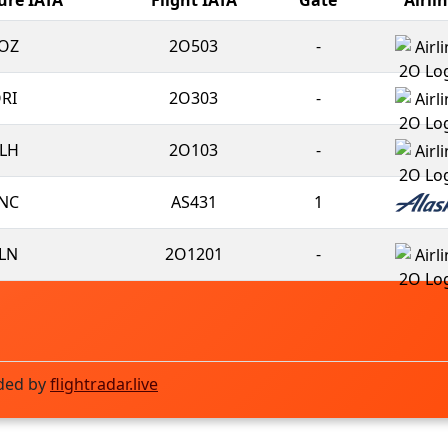
OZ
2O503
-
RI
2O303
-
LH
2O103
-
NC
AS431
1
LN
2O1201
-
ded by
flightradar.live