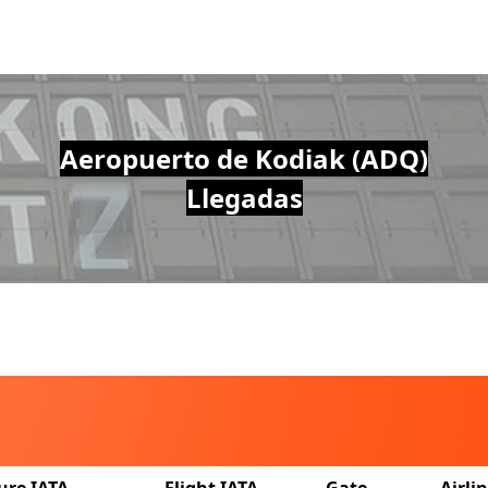
Aeropuerto de Kodiak (ADQ)
Llegadas
ure IATA
Flight IATA
Gate
Airli