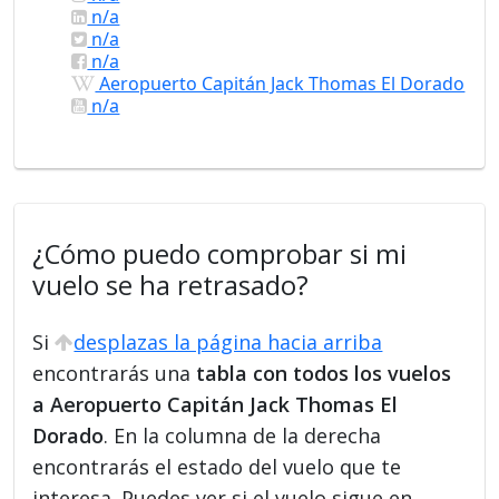
n/a
n/a
n/a
Aeropuerto Capitán Jack Thomas El Dorado
n/a
¿Cómo puedo comprobar si mi
vuelo se ha retrasado?
Si
desplazas la página hacia arriba
encontrarás una
tabla con todos los vuelos
a Aeropuerto Capitán Jack Thomas El
Dorado
. En la columna de la derecha
encontrarás el estado del vuelo que te
interesa. Puedes ver si el vuelo sigue en