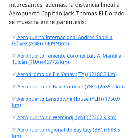
interesantes; además, la distancia lineal a
Aeropuerto Capitán Jack Thomas El Dorado
se muestra entre paréntesis:
Aeropuerto Internacional Andrés Sabella
Gálvez (ANF) (7409.9 km)
Aeropuerto Teniente Coronel Luis A. Mantilla -
Tulcán (TUA) (4577.8 km)
Aeródromo de Ein Yahav (EIY) (12180.3 km)
Aeropuerto de Baie-Comeau (YBC) (2635.2 km)
Aeropuerto Lansdowne House (YLH) (1750.9
km)
Aeropuerto de Wemindji (YNC) (2202.9 km)
Aeropuerto regional de Bay City (BBC) (983.5
km)