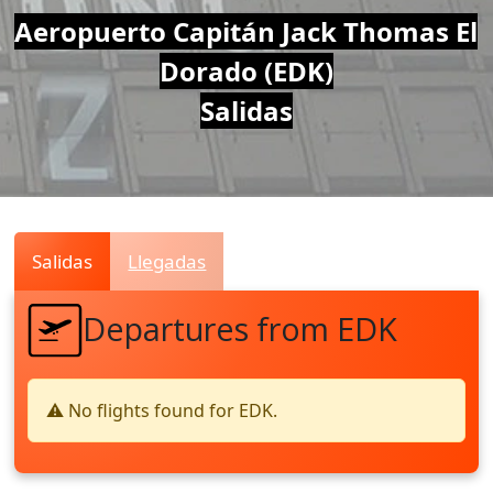
Air
Aeropuerto Capitán Jack Thomas El
Dorado (EDK)
Traffic
Salidas
Live
Salidas
Llegadas
Departures from EDK
⚠️ No flights found for EDK.