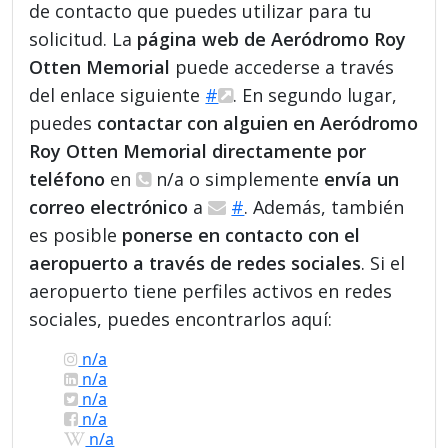
de contacto que puedes utilizar para tu
solicitud. La
página web de Aeródromo Roy
Otten Memorial
puede accederse a través
del enlace siguiente
#
. En segundo lugar,
puedes
contactar con alguien en Aeródromo
Roy Otten Memorial directamente por
teléfono
en
n/a o simplemente
envía un
correo electrónico
a
#
. Además, también
es posible
ponerse en contacto con el
aeropuerto a través de redes sociales
. Si el
aeropuerto tiene perfiles activos en redes
sociales, puedes encontrarlos aquí:
n/a
n/a
n/a
n/a
n/a