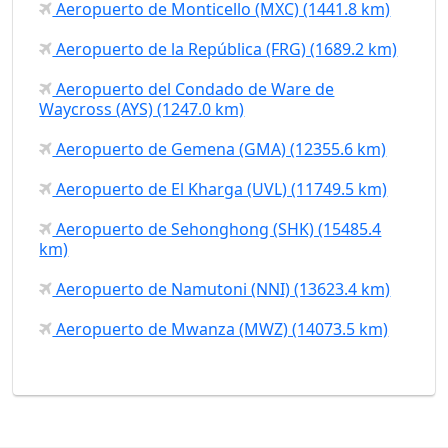
Aeropuerto de Monticello (MXC) (1441.8 km)
Aeropuerto de la República (FRG) (1689.2 km)
Aeropuerto del Condado de Ware de
Waycross (AYS) (1247.0 km)
Aeropuerto de Gemena (GMA) (12355.6 km)
Aeropuerto de El Kharga (UVL) (11749.5 km)
Aeropuerto de Sehonghong (SHK) (15485.4
km)
Aeropuerto de Namutoni (NNI) (13623.4 km)
Aeropuerto de Mwanza (MWZ) (14073.5 km)