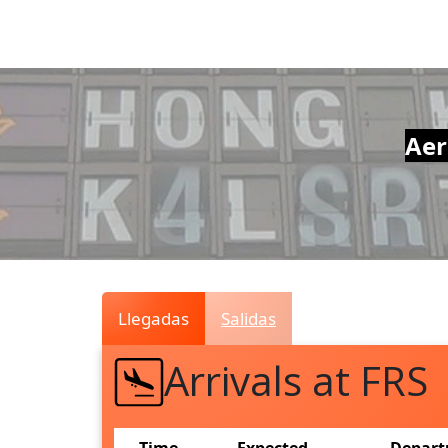
Air
Traffic
Live
Aer
Llegadas
Salidas
Arrivals at FRS
Time
Expected
Depart