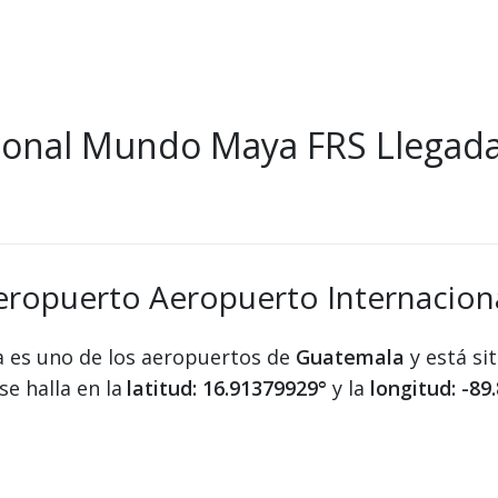
ional Mundo Maya FRS Llegad
aeropuerto Aeropuerto Internacio
 es uno de los aeropuertos de
Guatemala
y está si
e halla en la
latitud: 16.91379929°
y la
longitud: -89