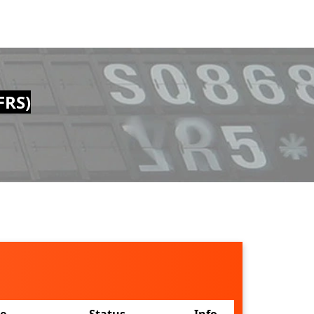
FRS)
ne
Status
Info