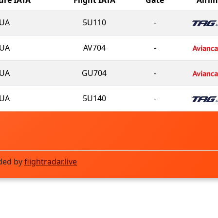
UA
5U110
-
UA
AV704
-
UA
GU704
-
UA
5U140
-
ded by
flightradar.live