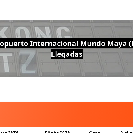
opuerto Internacional Mundo Maya (
Llegadas
ure IATA
Flight IATA
Gate
Airli