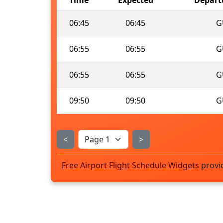
06:45
06:45
G
06:55
06:55
G
06:55
06:55
G
09:50
09:50
G
<
>
Free Airport Flight Schedule Widgets
provi