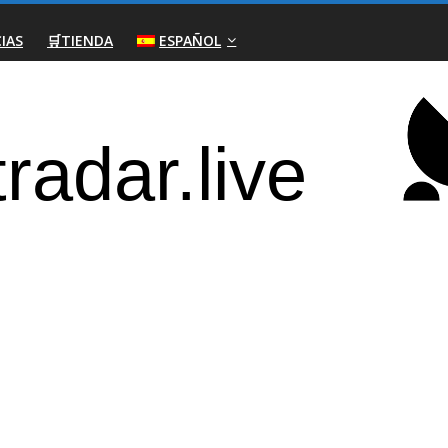
IAS
🛒TIENDA
ESPAÑOL