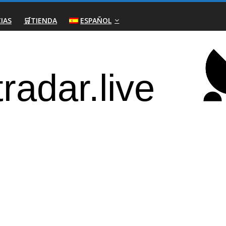
IAS
🛒TIENDA
ESPAÑOL