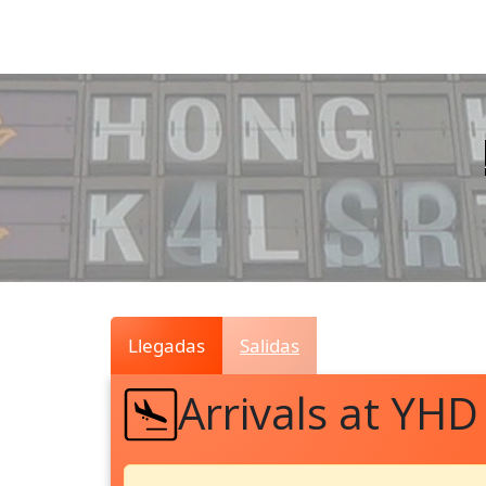
Air
Traffic
Live
Llegadas
Salidas
Arrivals at YHD