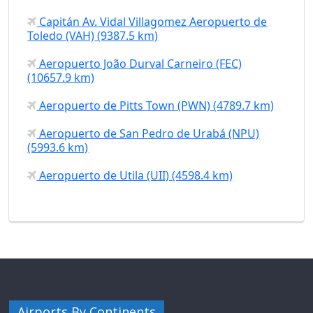
Capitán Av. Vidal Villagomez Aeropuerto de
Toledo (VAH) (9387.5 km)
Aeropuerto João Durval Carneiro (FEC)
(10657.9 km)
Aeropuerto de Pitts Town (PWN) (4789.7 km)
Aeropuerto de San Pedro de Urabá (NPU)
(5993.6 km)
Aeropuerto de Utila (UII) (4598.4 km)
Airports By Continents