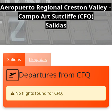
Air
Aeropuerto Regional Creston Valley –
Campo Art Sutcliffe (CFQ)
Traffic
Salidas
Live
Salidas
Llegadas
Departures from CFQ
⚠️ No flights found for CFQ.