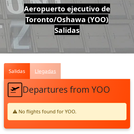
Air
Aeropuerto ejecutivo de
Toronto/Oshawa (YOO)
Traffic
Salidas
Live
Salidas
Llegadas
Departures from YOO
⚠️ No flights found for YOO.