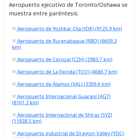
Aeropuerto ejecutivo de Toronto/Oshawa se
muestra entre paréntesis:
Aeropuerto de Yoshkar-Ola (JOK) (9125.9 km)
Aeropuerto de Rurenabaque (RBQ) (6609.3
km)
Aeropuerto de Corozal (CZH) (2983.7 km)
Aeropuerto de La Florida (TCO) (4686.7 km)
Aeropuerto de Álamos (XAL) (3309.6 km)
Aeropuerto Internacional Guaraní (AGT)
(8161.3 km)
Aeropuerto Internacional de Shiraz (SYZ)
(11838.5 km)
Aeropuerto industrial de Drayton Valley (YDC)