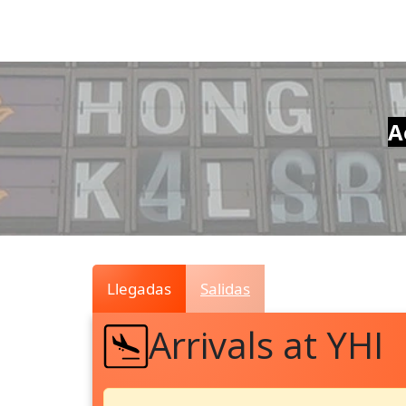
Air
Traffic
Live
A
Llegadas
Salidas
Arrivals at YHI