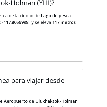
tok-Holman (YHI)?
erca de la ciudad de
Lago de pesca
: -117.8059998°
y se eleva
117 metros
nea para viajar desde
sde Aeropuerto de Ulukhaktok-Holman
.