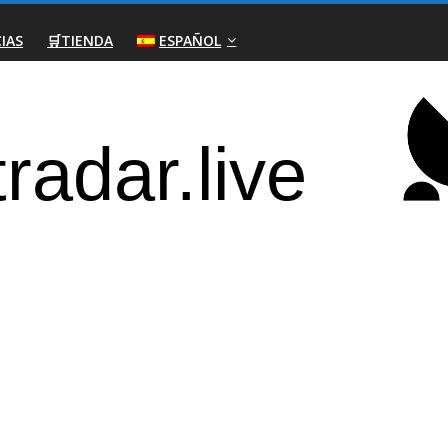
IAS
🛒TIENDA
ESPAÑOL