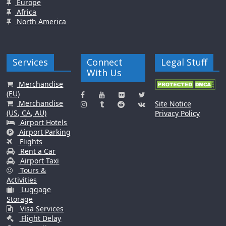
Europe
Africa
North America
Services
Connect
Legal Stuff
With Us
Merchandise
(EU)
Merchandise
Site Notice
(US, CA, AU)
Privacy Policy
Airport Hotels
Airport Parking
Flights
Rent a Car
Airport Taxi
Tours &
Activities
Luggage
Storage
Visa Services
Flight Delay