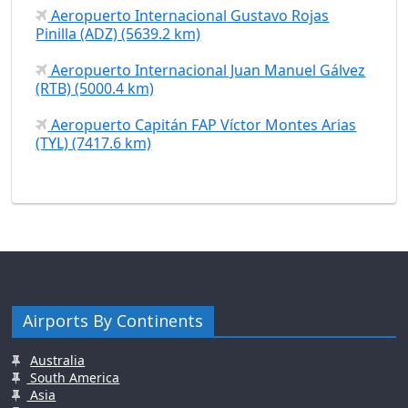
Aeropuerto Internacional Gustavo Rojas
Pinilla (ADZ) (5639.2 km)
Aeropuerto Internacional Juan Manuel Gálvez
(RTB) (5000.4 km)
Aeropuerto Capitán FAP Víctor Montes Arias
(TYL) (7417.6 km)
Airports By Continents
Australia
South America
Asia