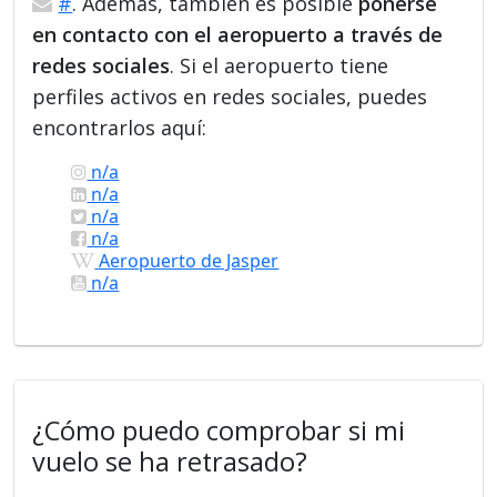
#
. Además, también es posible
ponerse
en contacto con el aeropuerto a través de
redes sociales
. Si el aeropuerto tiene
perfiles activos en redes sociales, puedes
encontrarlos aquí:
n/a
n/a
n/a
n/a
Aeropuerto de Jasper
n/a
¿Cómo puedo comprobar si mi
vuelo se ha retrasado?