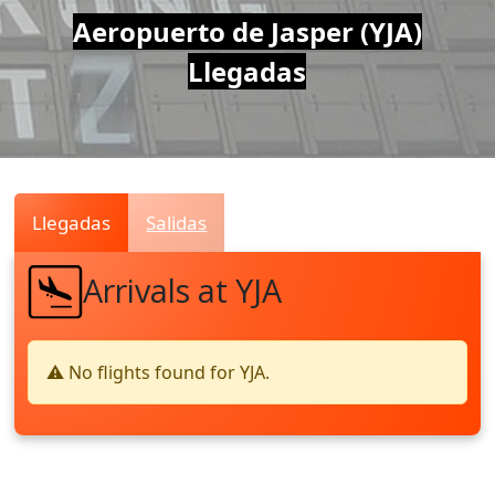
Air
Aeropuerto de Jasper (YJA)
Llegadas
Traffic
Live
Llegadas
Salidas
Arrivals at YJA
⚠️ No flights found for YJA.