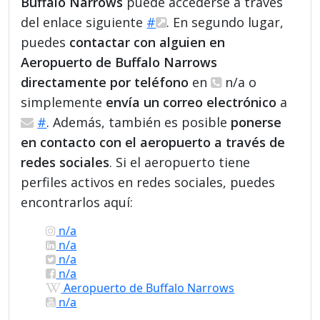
Buffalo Narrows
puede accederse a través
del enlace siguiente
#
. En segundo lugar,
puedes
contactar con alguien en
Aeropuerto de Buffalo Narrows
directamente por teléfono
en
n/a o
simplemente
envía un correo electrónico
a
#
. Además, también es posible
ponerse
en contacto con el aeropuerto a través de
redes sociales
. Si el aeropuerto tiene
perfiles activos en redes sociales, puedes
encontrarlos aquí:
n/a
n/a
n/a
n/a
Aeropuerto de Buffalo Narrows
n/a