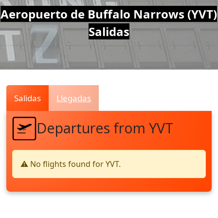
Air
Aeropuerto de Buffalo Narrows (YVT)
Salidas
Traffic
Live
Salidas
Llegadas
Departures from YVT
⚠️ No flights found for YVT.