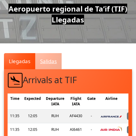
Air
Aeropuerto regional de Ta’if (TIF)
Llegadas
Traffic
Live
Llegadas
Salidas
Arrivals at TIF
Time
Expected
Departure
Flight
Gate
Airline
IATA
IATA
11:35
12:05
RUH
AF4430
-
11:35
12:05
RUH
AI6461
-