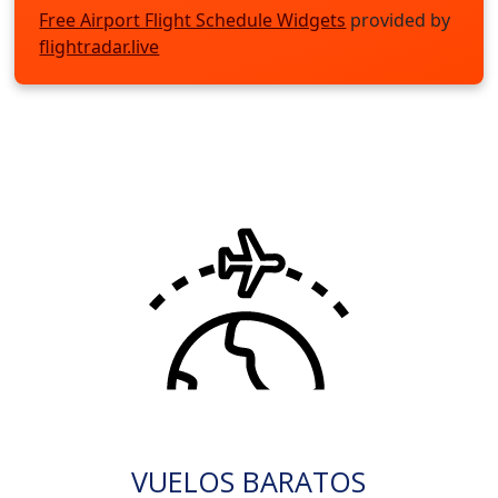
Free Airport Flight Schedule Widgets
provided by
flightradar.live
VUELOS BARATOS