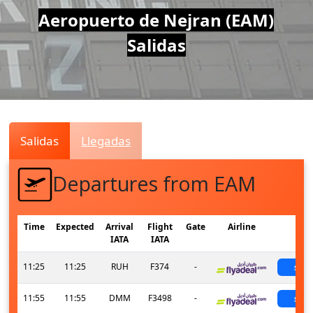
Air
Aeropuerto de Nejran (EAM)
Salidas
Traffic
Live
Salidas
Llegadas
Departures from EAM
Time
Expected
Arrival
Flight
Gate
Airline
St
IATA
IATA
11:25
11:25
RUH
F374
-
sch
11:55
11:55
DMM
F3498
-
sch