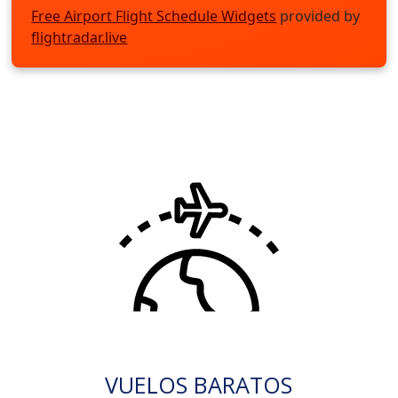
Free Airport Flight Schedule Widgets
provided by
flightradar.live
VUELOS BARATOS