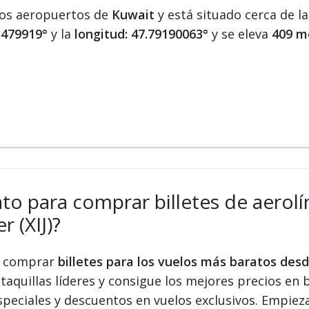
los aeropuertos de
Kuwait
y está situado cerca de l
93479919°
y la
longitud: 47.79190063°
y se eleva
409 me
ato para comprar billetes de aerolí
 (XIJ)?
 y comprar
billetes para los vuelos más baratos de
taquillas líderes y consigue los mejores precios en b
speciales y descuentos en vuelos exclusivos. Empiez