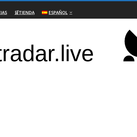
IAS
🛒TIENDA
ESPAÑOL