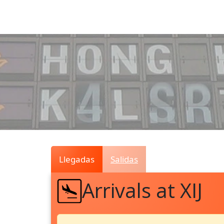
Air
Traffic
Live
Llegadas
Salidas
Arrivals at XIJ