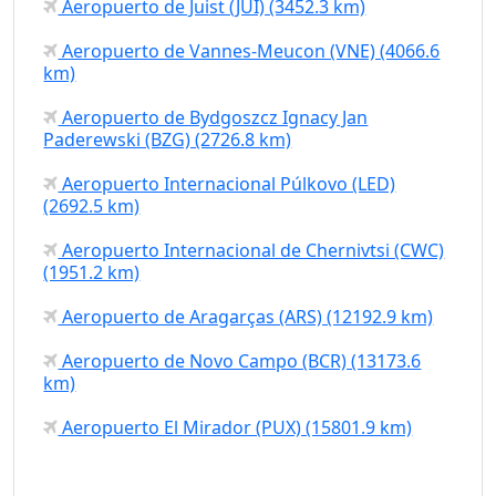
Aeropuerto de Juist (JUI) (3452.3 km)
Aeropuerto de Vannes-Meucon (VNE) (4066.6
km)
Aeropuerto de Bydgoszcz Ignacy Jan
Paderewski (BZG) (2726.8 km)
Aeropuerto Internacional Púlkovo (LED)
(2692.5 km)
Aeropuerto Internacional de Chernivtsi (CWC)
(1951.2 km)
Aeropuerto de Aragarças (ARS) (12192.9 km)
Aeropuerto de Novo Campo (BCR) (13173.6
km)
Aeropuerto El Mirador (PUX) (15801.9 km)