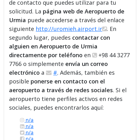
de contacto que puedes utilizar para tu
solicitud. La
página web de Aeropuerto de
Urmia
puede accederse a través del enlace
siguiente
http://uromieh.airport.ir
. En
segundo lugar, puedes
contactar con
alguien en Aeropuerto de Urmia
directamente por teléfono
en
+98 44 3277
7766 o simplemente
envía un correo
electrónico
a
#
. Además, también es
posible
ponerse en contacto con el
aeropuerto a través de redes sociales
. Si el
aeropuerto tiene perfiles activos en redes
sociales, puedes encontrarlos aquí:
n/a
n/a
n/a
n/a