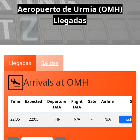
Air
Aeropuerto de Urmia (OMH)
Llegadas
Traffic
Live
Llegadas
Salidas
Arrivals at OMH
Time
Expected
Departure
Flight
Gate
Airline
Stat
IATA
IATA
22:05
22:05
THR
N/A
-
N/A
schedu