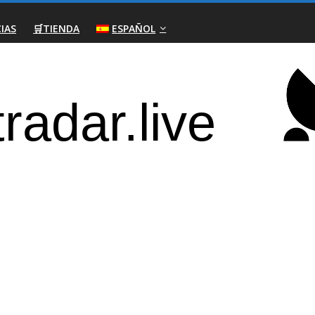
IAS
🛒TIENDA
ESPAÑOL