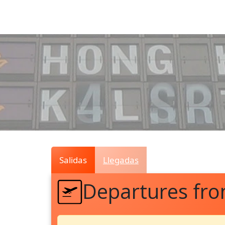
Air
Traffic
Live
Salidas
Llegadas
Departures fr