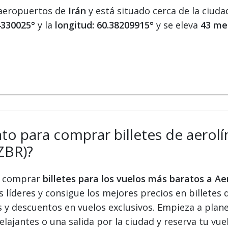
 aeropuertos de
Irán
y está situado cerca de la ciud
44330025°
y la
longitud: 60.38209915°
y se eleva
43 met
ato para comprar billetes de aerolín
ZBR)?
 y comprar
billetes para los vuelos más baratos a A
s líderes y consigue los mejores precios en billetes 
s y descuentos en vuelos exclusivos. Empieza a plan
elajantes o una salida por la ciudad y reserva tu vue