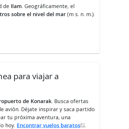
ad de
Ilam
. Geográficamente, el
ros sobre el nivel del mar
(m s. n. m.).
ea para viajar a
eropuerto de Konarak
. Busca ofertas
de avión. Déjate inspirar y saca partido
ear tu próxima aventura, una
lo hoy.
Encontrar vuelos baratos
.