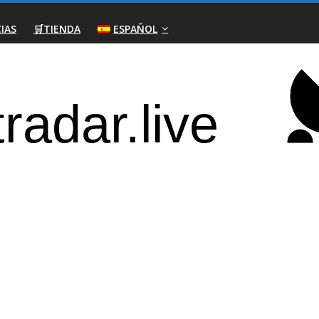
IAS
🛒TIENDA
ESPAÑOL