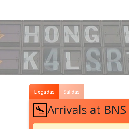
Air
Traffic
Live
Llegadas
Salidas
Arrivals at BNS