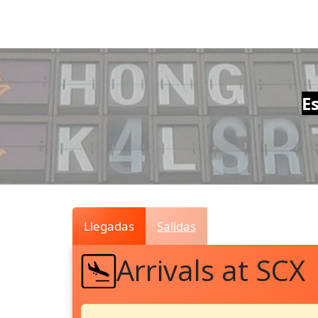
Air
Traffic
Live
E
Llegadas
Salidas
Arrivals at SCX