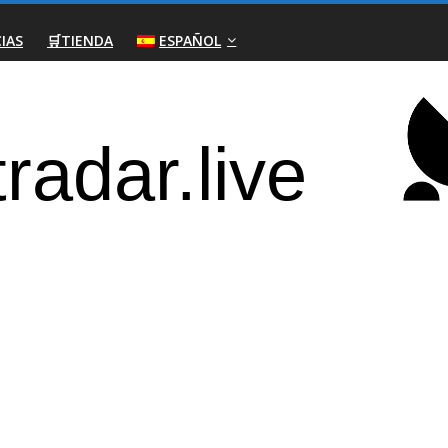
IAS
🛒TIENDA
ESPAÑOL