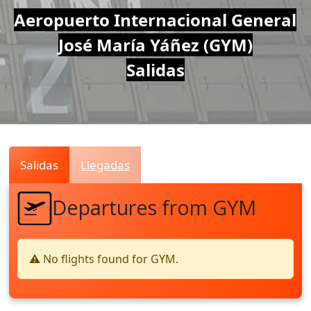
Air
Aeropuerto Internacional General
José María Yáñez (GYM)
Traffic
Salidas
Live
Salidas
Llegadas
Departures from GYM
⚠️ No flights found for GYM.