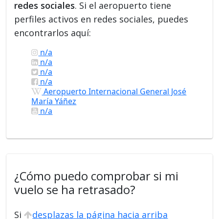
redes sociales
. Si el aeropuerto tiene
perfiles activos en redes sociales, puedes
encontrarlos aquí:
n/a
n/a
n/a
n/a
Aeropuerto Internacional General José
María Yáñez
n/a
¿Cómo puedo comprobar si mi
vuelo se ha retrasado?
Si
desplazas la página hacia arriba