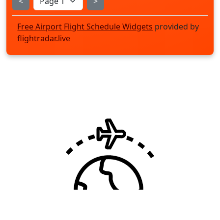
<
>
Free Airport Flight Schedule Widgets
provided by
flightradar.live