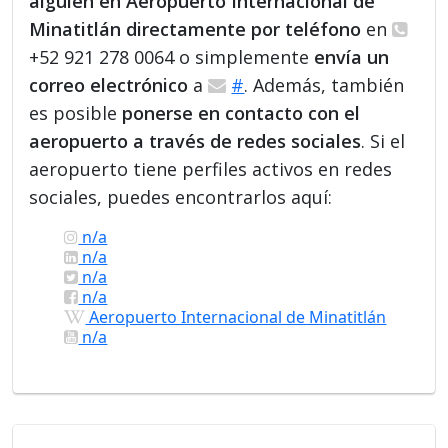
alguien en Aeropuerto Internacional de
Minatitlán directamente por teléfono
en
+52 921 278 0064 o simplemente
envía un
correo electrónico
a
#
. Además, también
es posible
ponerse en contacto con el
aeropuerto a través de redes sociales
. Si el
aeropuerto tiene perfiles activos en redes
sociales, puedes encontrarlos aquí:
n/a
n/a
n/a
n/a
Aeropuerto Internacional de Minatitlán
n/a