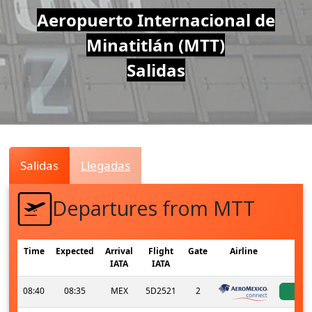
Air
Aeropuerto Internacional de
Minatitlán (MTT)
Traffic
Salidas
Live
Salidas
Llegadas
Departures from MTT
Time
Expected
Arrival
Flight
Gate
Airline
S
IATA
IATA
08:40
08:35
MEX
5D2521
2
a