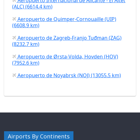
Aeropuerto Internacional de Alicante - El Altet
(ALC) (6614.4 km)
Aeropuerto de Quimper-Cornouaille (UIP)
(6608.9 km)
Aeropuerto de Zagreb-Franjo Tuđman (ZAG)
(8232.7 km)
Aeropuerto de Ørsta-Volda, Hovden (HOV)
(7952.6 km)
Aeropuerto de Noyabrsk (NOJ) (13055.5 km)
Airports By Continents