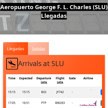
Air
Aeropuerto George F. L. Charles (SLU)
Llegadas
Traffic
Live
Llegadas
Salidas
Arrivals at SLU
Time
Expected
Departure
Flight
Gate
Airline
IATA
IATA
15:15
15:15
BGI
JY742
-
17:05
16:51
PTP
BW283
-