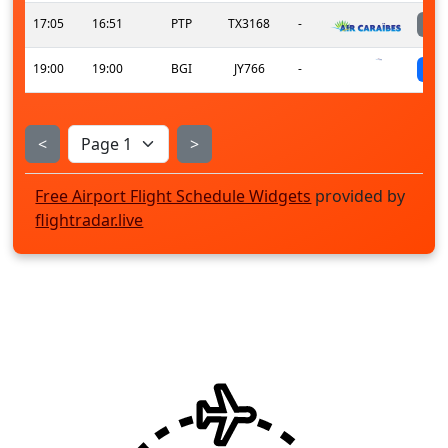
17:05
16:51
PTP
TX3168
-
19:00
19:00
BGI
JY766
-
<
>
Free Airport Flight Schedule Widgets
provided by
flightradar.live