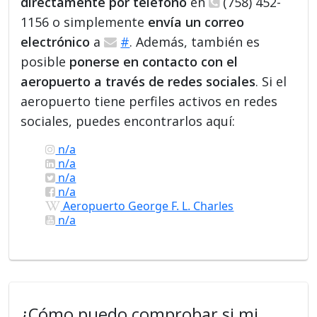
directamente por teléfono
en
(758) 452-
1156 o simplemente
envía un correo
electrónico
a
#
. Además, también es
posible
ponerse en contacto con el
aeropuerto a través de redes sociales
. Si el
aeropuerto tiene perfiles activos en redes
sociales, puedes encontrarlos aquí:
n/a
n/a
n/a
n/a
Aeropuerto George F. L. Charles
n/a
¿Cómo puedo comprobar si mi