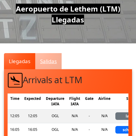
Air
Aeropuerto de Lethem (LTM)
Llegadas
Traffic
Live
Llegadas
Salidas
Arrivals at LTM
Time
Expected
Departure
Flight
Gate
Airline
Stat
IATA
IATA
12:05
12:05
OGL
N/A
-
N/A
land
16:05
16:05
OGL
N/A
-
N/A
schedu