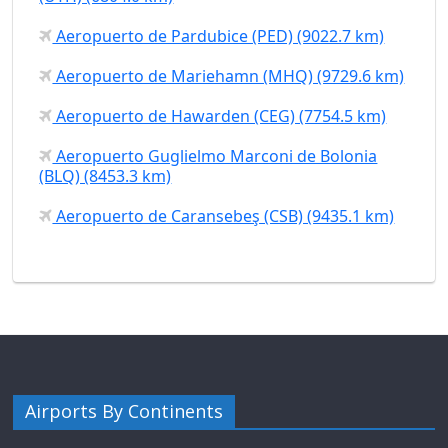
Aeropuerto de Pardubice (PED) (9022.7 km)
Aeropuerto de Mariehamn (MHQ) (9729.6 km)
Aeropuerto de Hawarden (CEG) (7754.5 km)
Aeropuerto Guglielmo Marconi de Bolonia
(BLQ) (8453.3 km)
Aeropuerto de Caransebeş (CSB) (9435.1 km)
Airports By Continents