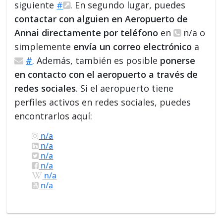
siguiente
#
. En segundo lugar, puedes
contactar con alguien en Aeropuerto de
Annai directamente por teléfono
en
n/a o
simplemente
envía un correo electrónico
a
#
. Además, también es posible
ponerse
en contacto con el aeropuerto a través de
redes sociales
. Si el aeropuerto tiene
perfiles activos en redes sociales, puedes
encontrarlos aquí:
n/a
n/a
n/a
n/a
n/a
n/a