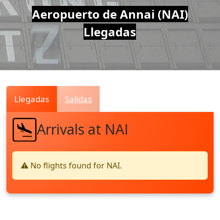
Air
Aeropuerto de Annai (NAI)
Llegadas
Traffic
Live
Llegadas
Salidas
Arrivals at NAI
⚠️ No flights found for NAI.